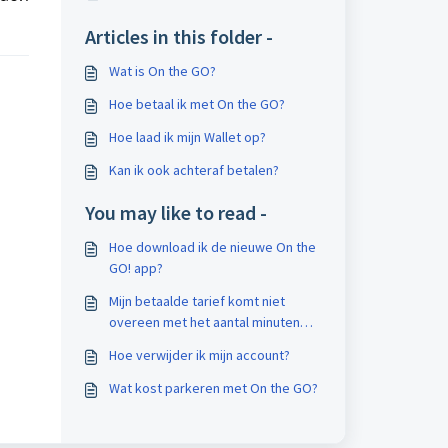
Articles in this folder -
Wat is On the GO?
Hoe betaal ik met On the GO?
Hoe laad ik mijn Wallet op?
Kan ik ook achteraf betalen?
You may like to read -
Hoe download ik de nieuwe On the
GO! app?
Mijn betaalde tarief komt niet
overeen met het aantal minuten
dat ik geparkeerd heb en het
Hoe verwijder ik mijn account?
uurtarief van de gemeente, hoe
kan dit?
Wat kost parkeren met On the GO?