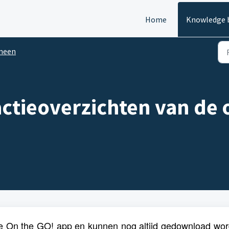
Home
Knowledge 
meen
sactieoverzichten van de
ude On the GO! app en kunnen nog altijd gedownload wo