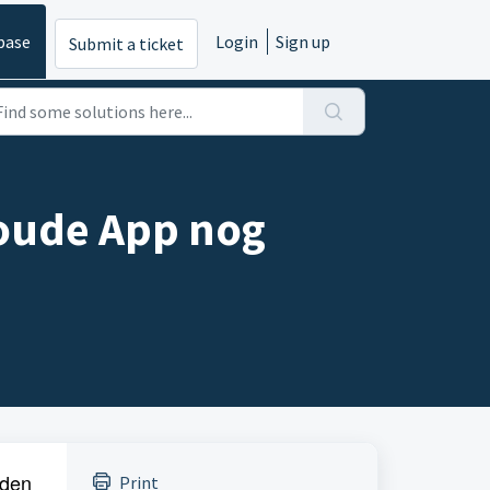
base
Login
Sign up
Submit a ticket
 oude App nog
rden
Print