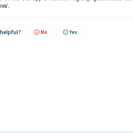
is'.
 helpful?
No
Yes