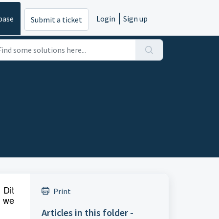
base
Login
Sign up
Submit a ticket
 Dit
Print
p we
Articles in this folder -