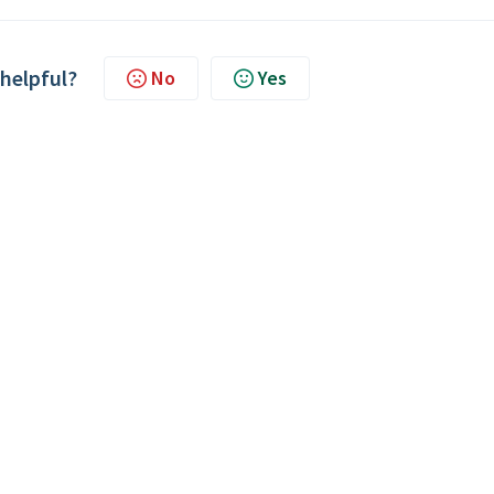
 helpful?
No
Yes